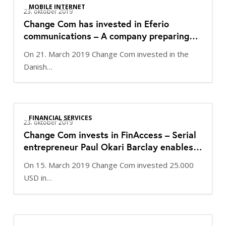
first
June
MOBILE INTERNET
Com
23. oktober 2019
exit!
17-
Change Com has invested in Eferio
has
19,
communications – A company preparing
invested
2020
the African markets for MVNO and IOT
in
On 21. March 2019 Change Com invested in the
services
Eferio
Danish…
communications
–
A
Change
company
FINANCIAL SERVICES
Com
23. oktober 2019
preparing
Change Com invests in FinAccess – Serial
invests
the
entrepreneur Paul Okari Barclay enables
in
African
Africans access to credit!
FinAccess
markets
On 15. March 2019 Change Com invested 25.000
–
for
USD in…
Serial
MVNO
entrepreneur
and
Paul
IOT
Change
Okari
services