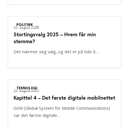
Stortingsvalg
POLITIKK
2025
25. august 2025
Stortingsvalg 2025 – Hvem får min
–
stemme?
Hvem
får
Det nærmer seg valg, og det er på tide å…
min
stemme?
Kapittel
TEKNOLOGI
4
25. august 2025
Kapittel 4 – Det første digitale mobilnettet
–
Det
GSM (Global System for Mobile Communications)
første
var det første digitale…
digitale
mobilnettet