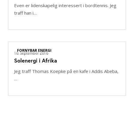
Even er lidenskapelig interessert i bordtennis. Jeg
traff han i…
Solenergi
FORNYBAR ENERGI
i
10. september 2016
Solenergi i Afrika
Afrika
Jeg traff Thomas Koepke på en kafe i Addis Abeba,
…