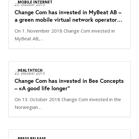
MOBILE INTERNET
Com
23. oktober 2019
Barclay
Change Com has invested in MyBeat AB –
has
enables
a green mobile virtual network operator
invested
Africans
from the Swedish forests
in
access
On 1. November 2018 Change Com invested in
MyBeat
to
MyBeat AB,…
AB
credit!
–
a
Change
green
HEALTHTECH
Com
23. oktober 2019
mobile
Change Com has invested in Bee Concepts
has
virtual
– «A good life longer”
invested
network
in
operator
On 13. October 2018 Change Com invested in the
Bee
from
Norwegian…
Concepts
the
–
Swedish
«A
forests
Change
good
PRESS RELEASE