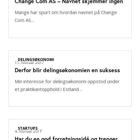
Change Com AS – Navnet skjemmer ingen
AS
–
Mange har spurt om hvordan navnet på Change
Navnet
Com AS…
skjemmer
ingen
Derfor
DELINGSØKONOMI
blir
11. februar 2017
Derfor blir delingsøkonomien en suksess
delingsøkonomien
en
Min interesse for delingsøkonomi oppstod under
suksess
et praktikantopphold i Estland…
Har
STARTUPS
du
4. februar 2017
Har du en god forretningsidé og trenger
en