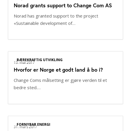
Norad grants support to Change Com AS
support
to
Norad has granted support to the project
Change
«Sustainable development of…
Com
AS
Hvorfor
BÆREKRAFTIG UTVIKLING
er
15. mai 2017
Hvorfor er Norge et godt land å bo i?
Norge
et
Change Coms målsetting er gjøre verden til et
godt
bedre sted.…
land
å
bo
i?
Change
FORNYBAR ENERGI
Com
31. mars 2017