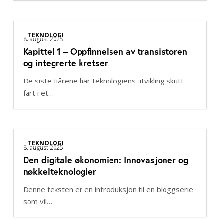
Kapittel
TEKNOLOGI
1
8. august 2025
Kapittel 1 – Oppfinnelsen av transistoren
–
og integrerte kretser
Oppfinnelsen
av
De siste tiårene har teknologiens utvikling skutt
transistoren
fart i et…
og
integrerte
kretser
Den
TEKNOLOGI
digitale
8. august 2025
Den digitale økonomien: Innovasjoner og
økonomien:
nøkkelteknologier
Innovasjoner
og
Denne teksten er en introduksjon til en bloggserie
nøkkelteknologier
som vil…