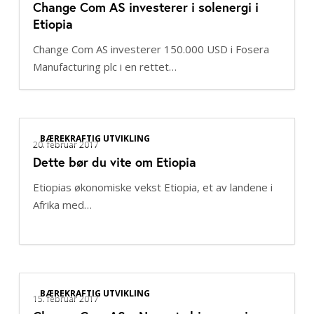
Change Com AS investerer i solenergi i
AS
Etiopia
investerer
i
Change Com AS investerer 150.000 USD i Fosera
solenergi
Manufacturing plc i en rettet…
i
Etiopia
Dette
BÆREKRAFTIG UTVIKLING
bør
20. februar 2017
Dette bør du vite om Etiopia
du
vite
Etiopias økonomiske vekst Etiopia, et av landene i
om
Afrika med…
Etiopia
Change
BÆREKRAFTIG UTVIKLING
Com
15. februar 2017