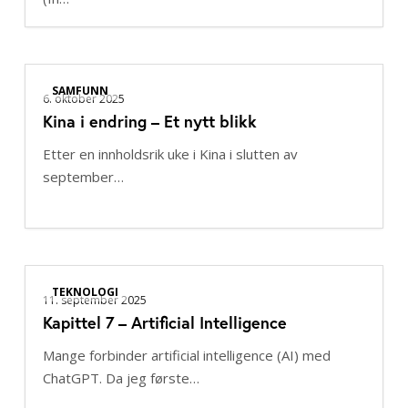
Kina
SAMFUNN
i
6. oktober 2025
Kina i endring – Et nytt blikk
endring
–
Etter en innholdsrik uke i Kina i slutten av
Et
september…
nytt
blikk
Kapittel
TEKNOLOGI
7
11. september 2025
Kapittel 7 – Artificial Intelligence
–
Artificial
Mange forbinder artificial intelligence (AI) med
Intelligence
ChatGPT. Da jeg første…