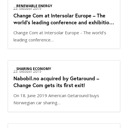
Change
RENEWABLE ENERGY
Com
23. oktober 2019
Change Com at Intersolar Europe – The
at
world’s leading conference and exhibition
Intersolar
for the solar industry in Munich June 17-19,
Europe
Change Com at Intersolar Europe - The world’s
2020
–
leading conference…
The
world’s
leading
Nabobil.no
conference
SHARING ECONOMY
acquired
23. oktober 2019
and
Nabobil.no acquired by Getaround –
by
exhibition
Change Com gets its first exit!
Getaround
for
–
the
On 18. June 2019 American Getaround buys
Change
solar
Norwegian car sharing…
Com
industry
gets
in
its
Munich
Change