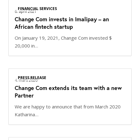
Change
FINANCIAL SERVICES
Com
6. april 2021
Change Com invests in Imalipay – an
invests
African fintech startup
in
Imalipay
On January 19, 2021, Change Com invested $
–
20,000 in…
an
African
fintech
Change
startup
PRESS RELEASE
Com
4. mars 2020
Change Com extends its team with a new
extends
Partner
its
team
We are happy to announce that from March 2020
with
Katharina…
a
new
Partner