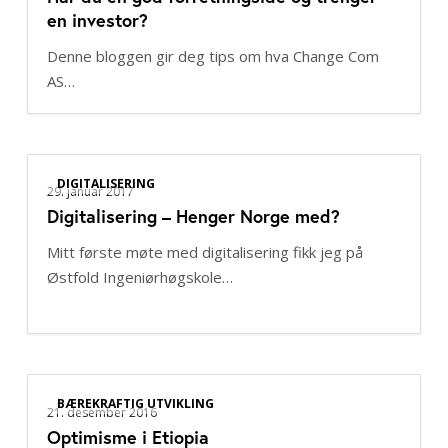
en investor?
god
forretningsidé
Denne bloggen gir deg tips om hva Change Com
og
AS…
trenger
en
investor?
Digitalisering
DIGITALISERING
–
29. januar 2017
Digitalisering – Henger Norge med?
Henger
Norge
Mitt første møte med digitalisering fikk jeg på
med?
Østfold Ingeniørhøgskole…
Optimisme
BÆREKRAFTIG UTVIKLING
i
21. desember 2016
Optimisme i Etiopia
Etiopia