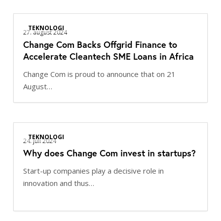
Change
TEKNOLOGI
Com
27. august 2024
Change Com Backs Offgrid Finance to
Backs
Accelerate Cleantech SME Loans in Africa
Offgrid
Finance
Change Com is proud to announce that on 21
to
August…
Accelerate
Cleantech
SME
Why
Loans
TEKNOLOGI
does
24. juli 2024
in
Why does Change Com invest in startups?
Change
Africa
Com
Start-up companies play a decisive role in
invest
innovation and thus…
in
startups?