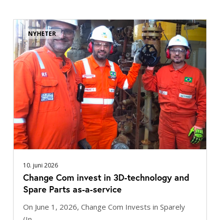
Change
NYHETER
Com
invest
in
3D-
technology
and
Spare
Parts
as-
a-
service
10. juni 2026
Change Com invest in 3D-technology and
Spare Parts as-a-service
On June 1, 2026, Change Com Invests in Sparely
(In…