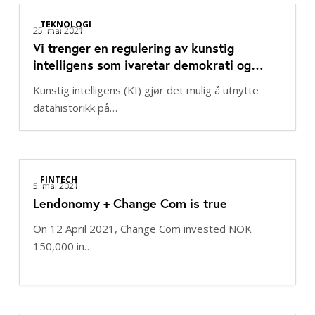
Vi
TEKNOLOGI
trenger
25. mai 2021
Vi trenger en regulering av kunstig
en
intelligens som ivaretar demokrati og
regulering
personvern
av
Kunstig intelligens (KI) gjør det mulig å utnytte
kunstig
datahistorikk på…
intelligens
som
ivaretar
Lendonomy
demokrati
FINTECH
+
5. mai 2021
og
Lendonomy + Change Com is true
Change
personvern
Com
On 12 April 2021, Change Com invested NOK
is
150,000 in…
true