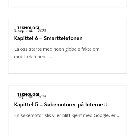
Kapittel
TEKNOLOGI
6
5. september 2025
Kapittel 6 – Smarttelefonen
–
Smarttelefonen
La oss starte med noen globale fakta om
mobiltelefonen. I…
Kapittel
TEKNOLOGI
5
1. september 2025
Kapittel 5 – Søkemotorer på Internett
–
Søkemotorer
En søkemotor slik vi er blitt kjent med Google, er…
på
Internett