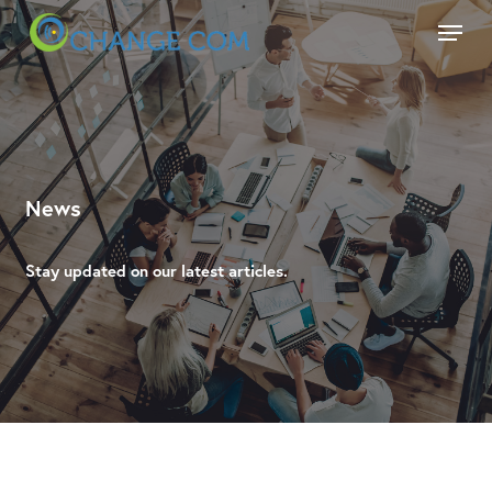
Skip
Menu
to
main
Close
content
Menu
News
Stay updated on our latest articles.