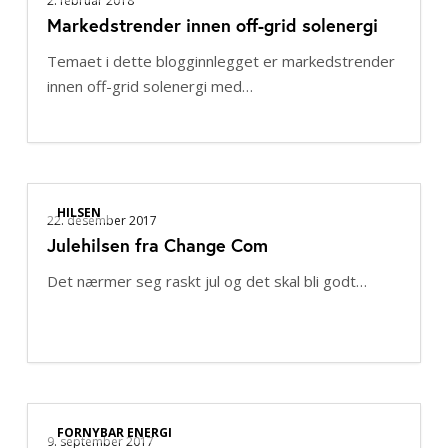
2. februar 2018
Markedstrender innen off-grid solenergi
off-
grid
Temaet i dette blogginnlegget er markedstrender
solenergi
innen off-grid solenergi med…
Julehilsen
HILSEN
fra
22. desember 2017
Julehilsen fra Change Com
Change
Com
Det nærmer seg raskt jul og det skal bli godt…
Norad
FORNYBAR ENERGI
grants
9. september 2017