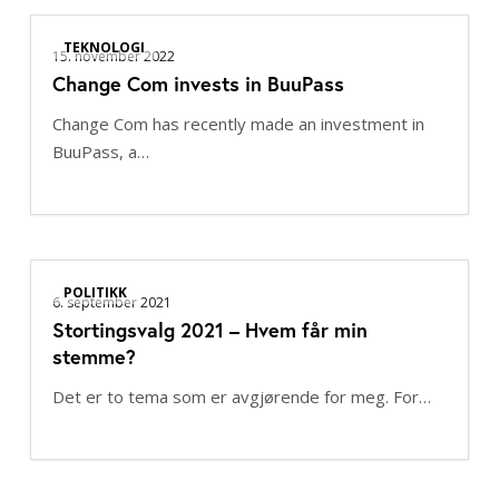
chain
Change
TEKNOLOGI
Com
15. november 2022
Change Com invests in BuuPass
invests
in
Change Com has recently made an investment in
BuuPass
BuuPass, a…
Stortingsvalg
POLITIKK
2021
6. september 2021
Stortingsvalg 2021 – Hvem får min
–
stemme?
Hvem
får
Det er to tema som er avgjørende for meg. For…
min
stemme?