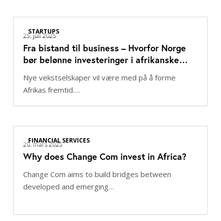
Fra
STARTUPS
bistand
25. juli 2025
Fra bistand til business – Hvorfor Norge
til
bør belønne investeringer i afrikanske
business
oppstartsselskaper
–
Nye vekstselskaper vil være med på å forme
Hvorfor
Afrikas fremtid.…
Norge
bør
belønne
Why
investeringer
FINANCIAL SERVICES
does
20. mars 2025
i
Why does Change Com invest in Africa?
Change
afrikanske
Com
oppstartsselskaper
Change Com aims to build bridges between
invest
developed and emerging…
in
Africa?