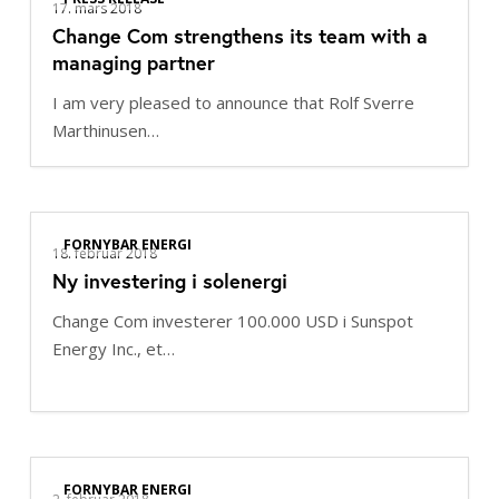
Com
17. mars 2018
life
Change Com strengthens its team with a
strengthens
longer”
managing partner
its
team
I am very pleased to announce that Rolf Sverre
with
Marthinusen…
a
managing
partner
Ny
FORNYBAR ENERGI
investering
18. februar 2018
Ny investering i solenergi
i
solenergi
Change Com investerer 100.000 USD i Sunspot
Energy Inc., et…
Markedstrender
FORNYBAR ENERGI
innen