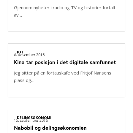
Gjennom nyheter i radio og TV og historier fortalt
av…
Kina
IOT
tar
6. desember 2016
Kina tar posisjon i det digitale samfunnet
posisjon
i
Jeg sitter på en fortauskafe ved Fritjof Nansens
det
plass og…
digitale
samfunnet
Nabobil
DELINGSØKONOMI
og
15. september 2016
Nabobil og delingsøkonomien
delingsøkonomien