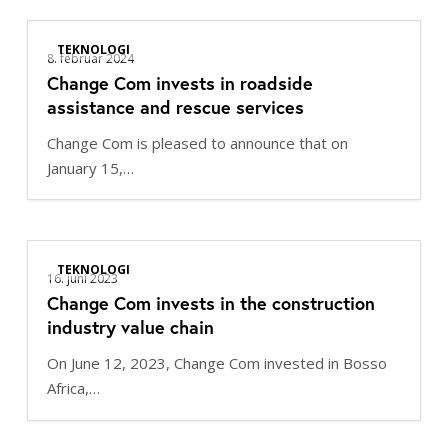
Change
TEKNOLOGI
Com
8. februar 2024
Change Com invests in roadside
invests
assistance and rescue services
in
roadside
Change Com is pleased to announce that on
assistance
January 15,…
and
rescue
services
Change
TEKNOLOGI
Com
16. juni 2023
Change Com invests in the construction
invests
industry value chain
in
the
On June 12, 2023, Change Com invested in Bosso
construction
Africa,…
industry
value