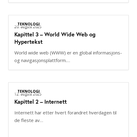
Kapittel
TEKNOLOGI
3
20. august 2025
Kapittel 3 – World Wide Web og
–
Hypertekst
World
Wide
World wide web (WWW) er en global informasjons-
Web
og navigasjonsplattform.…
og
Hypertekst
Kapittel
TEKNOLOGI
2
12. august 2025
Kapittel 2 – Internett
–
Internett
Internett har etter hvert forandret hverdagen til
de fleste av…