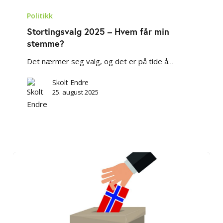
Stortingsvalg
2025
Politikk
–
Stortingsvalg 2025 – Hvem får min
Hvem
stemme?
får
Det nærmer seg valg, og det er på tide å…
min
stemme?
Skolt Endre
25. august 2025