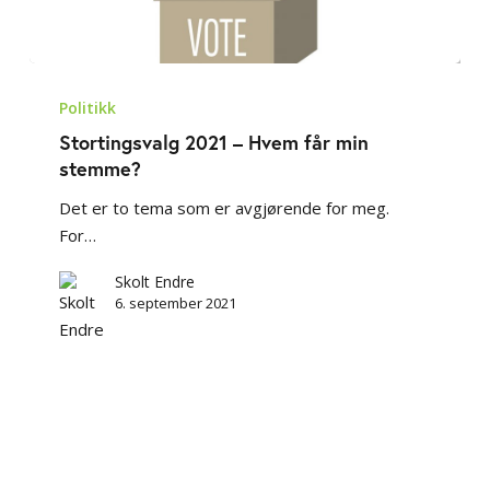
Stortingsvalg
2021
Politikk
–
Stortingsvalg 2021 – Hvem får min
Hvem
stemme?
får
Det er to tema som er avgjørende for meg.
min
For…
stemme?
Skolt Endre
6. september 2021