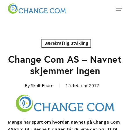
Skip
Menu
to
main
content
Bærekraftig utvikling
Change Com AS – Navnet
skjemmer ingen
By
Skolt Endre
15. februar 2017
Mange har spurt om hvordan navnet på Change Com
AS kom til. I denne bloggen får du vite det og litt til.